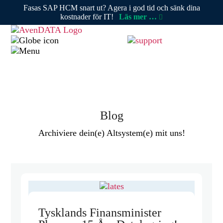
Fasas SAP HCM snart ut? Agera i god tid och sänk dina
kostnader för IT!
Läs mer …
Blog
Archiviere dein(e) Altsystem(e) mit uns!
Tysklands Finansminister