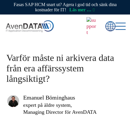
Fasas SAP HCM snart ut? Agera i god tid och sänk dina
kostnader för IT!
Läs mer …
Varför måste ni arkivera data
från era affärssystem
långsiktigt?
Emanuel Böminghaus
expert på äldre system,
Managing Director för AvenDATA