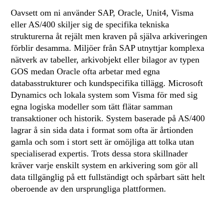
Oavsett om ni använder SAP, Oracle, Unit4, Visma
eller AS/400 skiljer sig de specifika tekniska
strukturerna åt rejält men kraven på själva arkiveringen
förblir desamma. Miljöer från SAP utnyttjar komplexa
nätverk av tabeller, arkivobjekt eller bilagor av typen
GOS medan Oracle ofta arbetar med egna
databasstrukturer och kundspecifika tillägg. Microsoft
Dynamics och lokala system som Visma för med sig
egna logiska modeller som tätt flätar samman
transaktioner och historik. System baserade på AS/400
lagrar å sin sida data i format som ofta är årtionden
gamla och som i stort sett är omöjliga att tolka utan
specialiserad expertis. Trots dessa stora skillnader
kräver varje enskilt system en arkivering som gör all
data tillgänglig på ett fullständigt och spårbart sätt helt
oberoende av den ursprungliga plattformen.