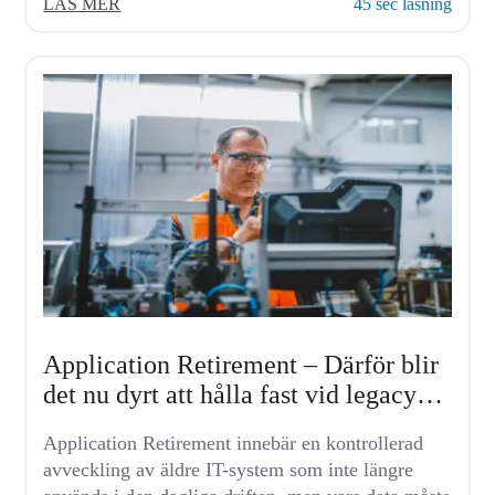
LÄS MER
45 sec läsning
ska...
Application Retirement – Därför blir
det nu dyrt att hålla fast vid legacy-
system
Application Retirement innebär en kontrollerad
avveckling av äldre IT-system som inte längre