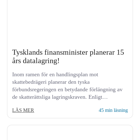
Tysklands finansminister planerar 15
års datalagring!
Inom ramen för en handlingsplan mot
skattebedrägeri planerar den tyska
förbundsregeringen en betydande förlängning av
de skatterättsliga lagringskraven. Enligt
finansminister Lars Klingbeils nuvarande planer
LÄS MER
45 min läsning
ska...