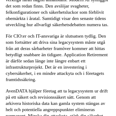
det som redan finns. Den avslöjar svagheter,
felkonfigurationer och säkerhetsluckor som förblivit
obemärkta i åratal. Samtidigt visar den senaste tidens
utveckling hur allvarligt säkerhetsdebatten numera tas.
För CIO:er och IT-ansvariga är slutsatsen tydlig. Den
som fortsätter att driva sina legacysystem måste utgå
från att deras sårbarheter framöver kommer att hittas
betydligt snabbare än tidigare. Application Retirement
är därför sedan länge inte längre enbart ett
infrastrukturprojekt. Det är en investering i
cybersäkerhet, i en mindre attackyta och i företagets
framtidssäkring.
AvenDATA hjälper företag att ta legacysystem ur drift
på ett säkert och revisionssäkert sätt. Genom att
arkivera historiska data kan gamla system stängas av
helt och potentiella angreppspunkter elimineras
permanent. Minska din attackyta, stärk din säkerhet