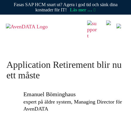
Fasas SAP HCM snart ut? Agera i god tid och sänk dina
kostnader för IT!
Läs mer …
Application Retirement blir nu
ett måste
Emanuel Böminghaus
expert på äldre system, Managing Director för
AvenDATA