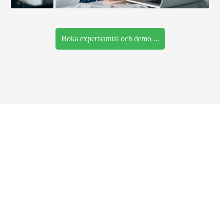
Boka expertsamtal och demo ...
© 2026 AvenDATA
PRODUKTE