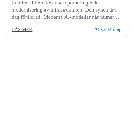
framför allt om kostnadsoptimering och
modernisering av infrastrukturen. Den synen är i
dag föråldrad. Moderna AI-modeller når numera
förmågor...
LÄS MER
21 sec läsning
© 2026 AvenDATA
PRODUKTE