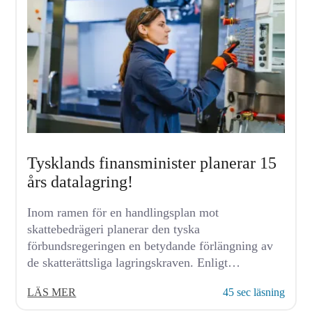
Tysklands finansminister planerar 15
års datalagring!
Inom ramen för en handlingsplan mot
skattebedrägeri planerar den tyska
förbundsregeringen en betydande förlängning av
de skatterättsliga lagringskraven. Enligt
finansminister Lars Klingbeils nuvarande planer
LÄS MER
45 sec läsning
ska...