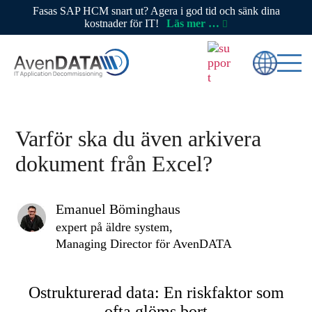
Fasas SAP HCM snart ut? Agera i god tid och sänk dina
kostnader för IT!
Läs mer …
Varför ska du även arkivera
dokument från Excel?
Emanuel Böminghaus
expert på äldre system,
Managing Director för AvenDATA
Ostrukturerad data: En riskfaktor som
ofta glöms bort