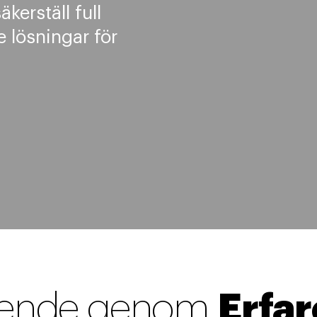
kerställ full
 lösningar för
oende genom
Erfa