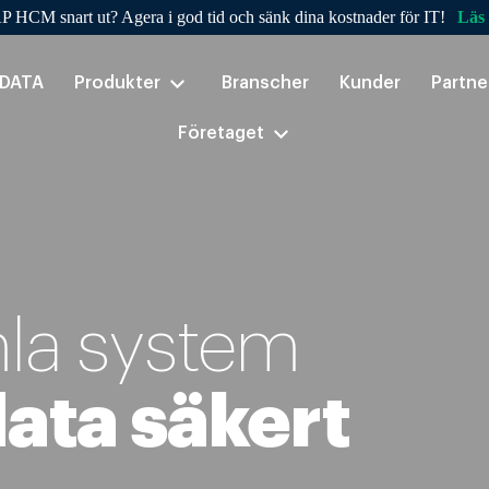
P HCM snart ut? Agera i god tid och sänk dina kostnader för IT!
Läs
nDATA
Produkter
Branscher
Kunder
Partne
Företaget
la system
data säkert