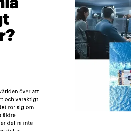
mla
gt
r?
världen över att
rt och varaktigt
det rör sig om
e äldre
er det ni inte