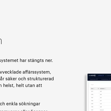
m
t systemet har stängts ner.
avvecklade affärssystem,
år säker och strukturerad
 helst, helt utan att
och enkla sökningar