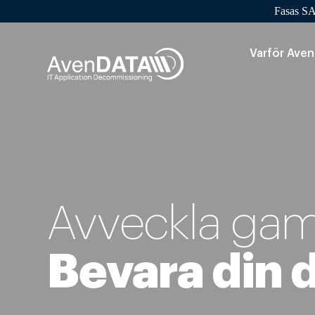
Fasas SA
Varför Ave
Avveckla gam
Bevara din 