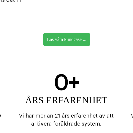
is det ni
Läs våra kundcase ...
0
+
ÅRS ERFARENHET
0
Vi har mer än 21 års erfarenhet av att
arkivera föråldrade system.