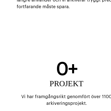
längre använder och vi arkiverar tryggt prec
fortfarande måste spara.
0
+
PROJEKT
Vi har framgångsrikt genomfört över 110
arkiveringsprojekt.