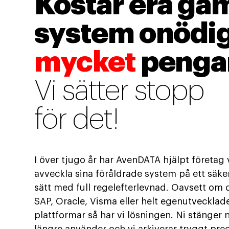
Kostar era ga
system onödi
mycket
penga
Vi sätter stopp
för det!
I över tjugo år har AvenDATA hjälpt företag 
avveckla sina föråldrade system på ett säke
sätt med full regelefterlevnad. Oavsett om 
SAP, Oracle, Visma eller helt egenutvecklad
plattformar så har vi lösningen. Ni stänger n