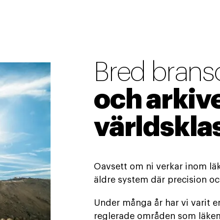
Bred brans
och arkive
världskla
Oavsett om ni verkar inom läke
äldre system där precision och
Under många år har vi varit e
reglerade områden som läkem