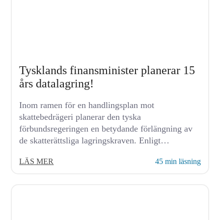
Tysklands finansminister planerar 15
års datalagring!
Inom ramen för en handlingsplan mot
skattebedrägeri planerar den tyska
förbundsregeringen en betydande förlängning av
de skatterättsliga lagringskraven. Enligt
finansminister Lars Klingbeils nuvarande planer
LÄS MER
45 min läsning
ska...