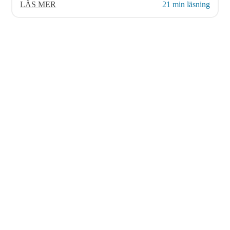
LÄS MER
21 min läsning
© 2026 AvenDATA
PRODUKTE
Avveckling av system ...
Avyttringar och arkivering ...
Avveckling av system ...
Avyttringar och arkivering ...