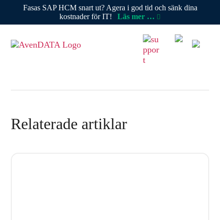
Fasas SAP HCM snart ut? Agera i god tid och sänk dina
kostnader för IT!
Läs mer …
Relaterade artiklar