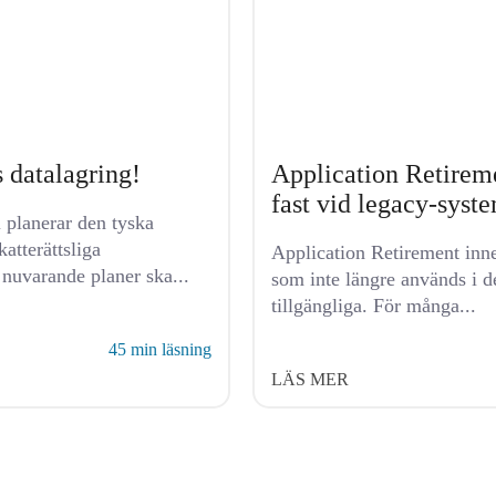
s datalagring!
Application Retiremen
fast vid legacy-syst
 planerar den tyska
atterättsliga
Application Retirement inne
 nuvarande planer ska...
som inte längre används i d
tillgängliga. För många...
45 min läsning
LÄS MER
OM OSS
LÄS MER
BLOG