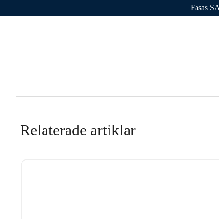
Fasas SA
Varför Ave
Relaterade artiklar