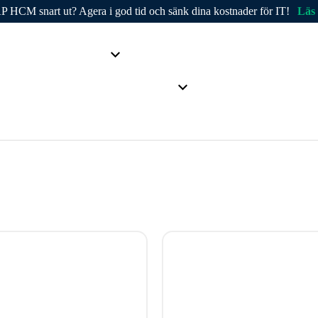
P HCM snart ut? Agera i god tid och sänk dina kostnader för IT!
Läs
nDATA
Produkter
Branscher
Kunder
Partne
Företaget