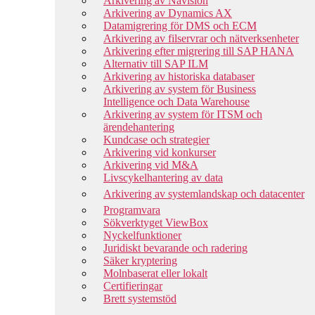
Arkivering av Navision
Arkivering av Dynamics AX
Datamigrering för DMS och ECM
Arkivering av filservrar och nätverksenheter
Arkivering efter migrering till SAP HANA
Alternativ till SAP ILM
Arkivering av historiska databaser
Arkivering av system för Business
Intelligence och Data Warehouse
Arkivering av system för ITSM och
ärendehantering
Kundcase och strategier
Arkivering vid konkurser
Arkivering vid M&A
Livscykelhantering av data
Arkivering av systemlandskap och datacenter
Programvara
Sökverktyget ViewBox
Nyckelfunktioner
Juridiskt bevarande och radering
Säker kryptering
Molnbaserat eller lokalt
Certifieringar
Brett systemstöd