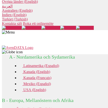
Övriga länder (English)
العربية
Australien (English)
Indien (English)
Turkiet (Turkish)
Kontakta sälj
Boka ett onlinemöte
A - Nordamerika och Sydamerika
Latinamerika (Español)
Kanada (English)
Kanada (Français)
Mexiko (Español)
USA (English)
B - Europa, Mellanöstern och Afrika