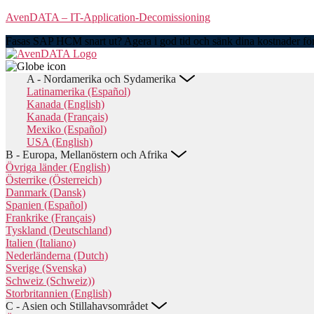
Skip
AvenDATA – IT-Application-Decomissioning
to
Fasas SAP HCM snart ut? Agera i god tid och sänk dina kostnader för
the
content
A - Nordamerika och Sydamerika
Latinamerika (Español)
Kanada (English)
Kanada (Français)
Mexiko (Español)
USA (English)
B - Europa, Mellanöstern och Afrika
Övriga länder (English)
Österrike (Österreich)
Danmark (Dansk)
Spanien (Español)
Frankrike (Français)
Tyskland (Deutschland)
Italien (Italiano)
Nederländerna (Dutch)
Sverige (Svenska)
Schweiz (Schweiz))
Storbritannien (English)
C - Asien och Stillahavsområdet