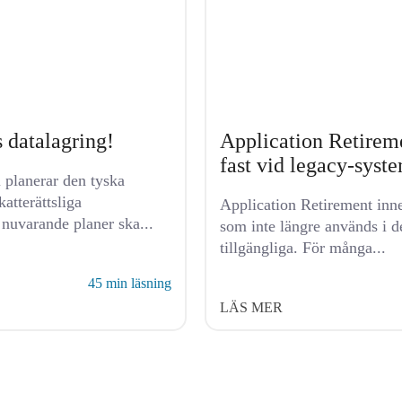
s datalagring!
Application Retiremen
fast vid legacy-syst
 planerar den tyska
atterättsliga
Application Retirement inne
 nuvarande planer ska...
som inte längre används i d
tillgängliga. För många...
45 min läsning
LÄS MER
OM OSS
LÄS MER
BLOG