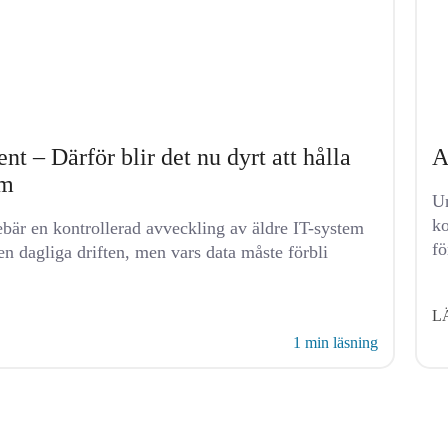
t – Därför blir det nu dyrt att hålla
A
em
Un
ko
bär en kontrollerad avveckling av äldre IT-system
fö
en dagliga driften, men vars data måste förbli
L
1 min läsning
G
KONTAKTA OSS