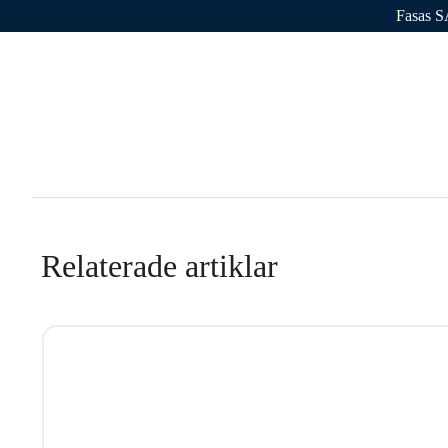
Fasas S
Varför Ave
Relaterade artiklar