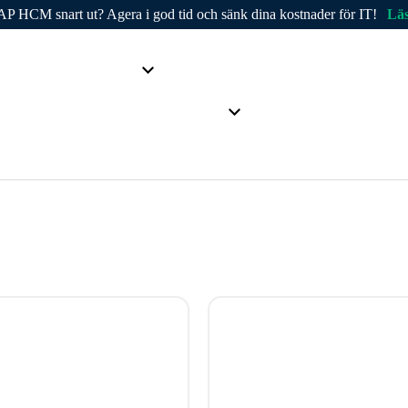
AP HCM snart ut? Agera i god tid och sänk dina kostnader för IT!
Läs
nDATA
Produkter
Branscher
Kunder
Partne
Företaget