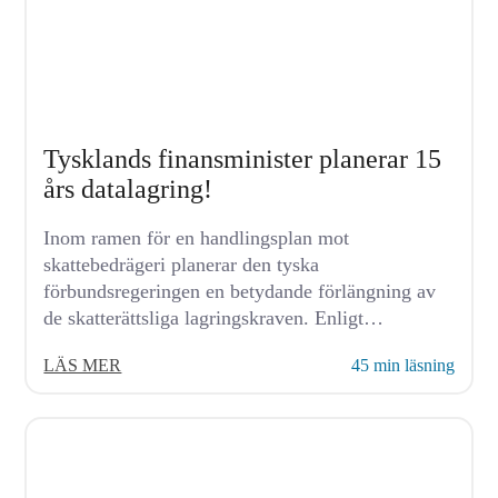
Tysklands finansminister planerar 15
års datalagring!
Inom ramen för en handlingsplan mot
skattebedrägeri planerar den tyska
förbundsregeringen en betydande förlängning av
de skatterättsliga lagringskraven. Enligt
finansminister Lars Klingbeils nuvarande planer
LÄS MER
45 min läsning
ska...