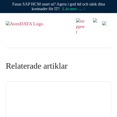
Fasas SAP HCM snart ut? Agera i god tid och sänk dina
kostnader för IT!
Läs mer …
Relaterade artiklar