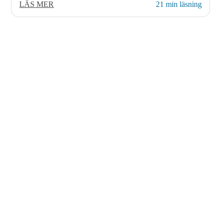
LÄS MER
21 min läsning
© 2026 AvenDATA
PRODUKTE
Avveckling av system ...
Avyttringar och arkivering ...
Avveckling av system ...
Avyttringar och arkivering ...